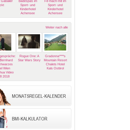
 Gabalier
Badespaß im
Fit-mach-mit im
ckt
Sport- und
Sport- und
Kinderhotel
Kinderhotel
Achensee
Achensee
Weiter nach alle
espräche:
Rogue One: A
Gradonna****s
 Bernhard
Star Wars Story
Mountain Resort
Schwarzes
Chalets Hotel
el Wien
Kals Osttirol
hua Video
08 2018
MONATSREGEL-KALENDER
BMI-KALKULATOR