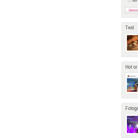
auf
Test
Hot or
Fotoga