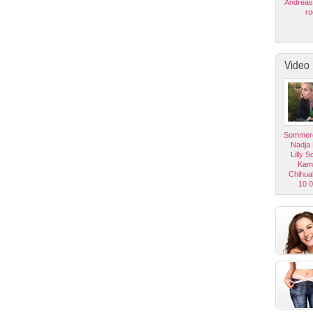
Andreas
ro
Video
Sommerg
Nadja
Lilly 
Kam
Chihua
10 