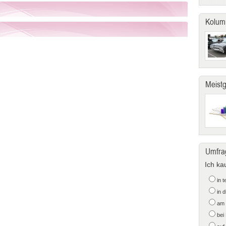
Kolum
Meist
Umfra
Ich ka
in 
in 
am 
bei