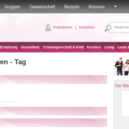
Gruppen
Gemeinschaft
Rezepte
Kolumne
Registrieren
|
Anmelden
 Ernährung
Gesundheit
Schwangerschaft & Kind
Karriere
Living
Leute &
en - Tag
Der Ma