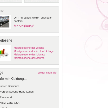
ne
On Thursdays, we're Teddybear
doctors
Marvel(lous)!
gelesene
Meistgelesene der Woche
Meistgelesene der letzten 14 Tagen
Meistgelesene des Monats
Meistgelesene des Jahres
ge
Weiter nach alle
ufe mir Kleidung...
teueren Boutiques
diversen Second-Hand-Läden
Flohmarkt
 H&M, Zara, C&A