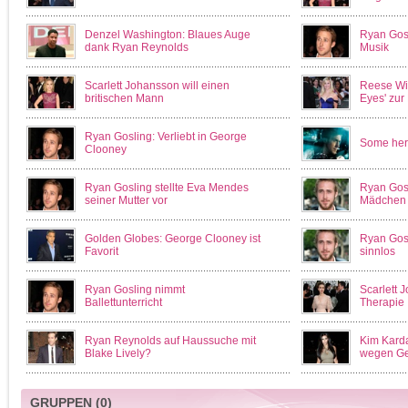
Denzel Washington: Blaues Auge
Ryan Gosl
dank Ryan Reynolds
Musik
Scarlett Johansson will einen
Reese Wit
britischen Mann
Eyes' zur
Ryan Gosling: Verliebt in George
Some hero
Clooney
Ryan Gosling stellte Eva Mendes
Ryan Gosl
seiner Mutter vor
Mädchen
Golden Globes: George Clooney ist
Ryan Gosl
Favorit
sinnlos
Ryan Gosling nimmt
Scarlett J
Ballettunterricht
Therapie
Ryan Reynolds auf Haussuche mit
Kim Karda
Blake Lively?
wegen Ge
GRUPPEN
(0)