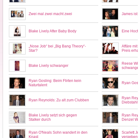
Zwei mal zwei macht zwei
James is
Blake Lively After Baby Body
Eine Hoch
„Nose Job“ bei „Big Bang Theory“-
Affäre mi
Star?
Preis erh
Reese Wi
Blake Lively schwanger
schwange
Ryan Gosling: Beim Flirten kein
Ryan Gosl
Naturtalent
Ryan Rey
Ryan Reynolds: Zu alt zum Clubben
Diebstahl
Blake Lively setzt sich gegen
Ryan Rey
Stalker durch
Denzel W
Ryan O'Neals Sohn wandert in den
Scarlett 
Knast
vergeben