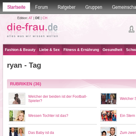
Startseite
Forum
Ratgeber
Gruppen
Gemeinscha
Edition:
AT
|
DE
|
CH
Fashion & Beauty
Liebe & Sex
Fitness & Ernährung
Gesundheit
Schwa
ryan - Tag
RUBRIKEN
(36)
Welcher der beiden ist der Football-
Welcher S
Spieler?
Wessen Tochter ist das?
Ein Stern
Das Baby ist da
Zum zweit