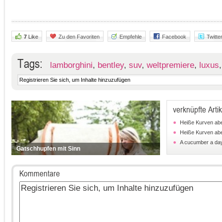
7
Like
Zu den Favoriten
Empfehle
Facebook
Twitte
Tags:
lamborghini
,
bentley
,
suv
,
weltpremiere
,
luxus
verknüpfte Artik
Heiße Kurven abe
Heiße Kurven abe
A cucumber a day
Gatschhupfen mit Sinn
Kommentare