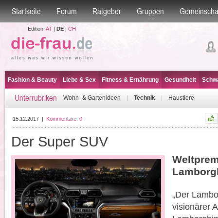
Startseite
Forum
Ratgeber
Gruppen
Gemeinscha
Edition:
AT
|
DE
|
CH
Fashion & Beauty
Liebe & Sex
Fitness & Ernährung
Gesundheit
Schwa
Unterrubriken
Wohn- & Gartenideen
|
Technik
|
Haustiere
15.12.2017
|
Kommentare:
0
Der Super SUV
Weltprem
Lamborgh
„Der Lambor
visionärer 