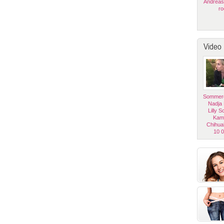
Andreas
ro
Video
Sommerg
Nadja
Lilly 
Kam
Chihua
10 