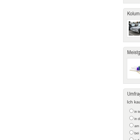
Kolum
Meist
Umfra
Ich ka
in 
in 
am 
bei