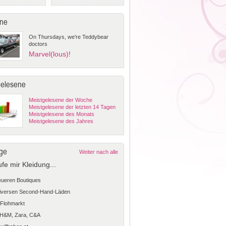
ne
On Thursdays, we're Teddybear
doctors
Marvel(lous)!
gelesene
Meistgelesene der Woche
Meistgelesene der letzten 14 Tagen
Meistgelesene des Monats
Meistgelesene des Jahres
ge
Weiter nach alle
ufe mir Kleidung...
teueren Boutiques
diversen Second-Hand-Läden
Flohmarkt
 H&M, Zara, C&A