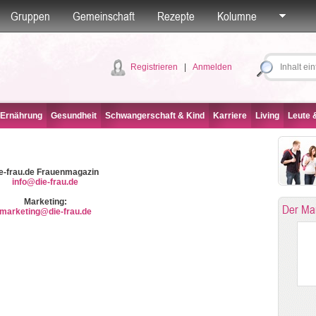
Gruppen
Gemeinschaft
Rezepte
Kolumne
Registrieren
|
Anmelden
 Ernährung
Gesundheit
Schwangerschaft & Kind
Karriere
Living
Leute &
ie-frau.de Frauenmagazin
info@die-frau.de
Marketing:
Der Ma
marketing@die-frau.de