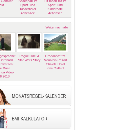
 Gabalier
Badespaß im
Fit-mach-mit im
ckt
Sport- und
Sport- und
Kinderhotel
Kinderhotel
Achensee
Achensee
Weiter nach alle
espräche:
Rogue One: A
Gradonna****s
 Bernhard
Star Wars Story
Mountain Resort
Schwarzes
Chalets Hotel
el Wien
Kals Osttirol
hua Video
08 2018
MONATSREGEL-KALENDER
BMI-KALKULATOR