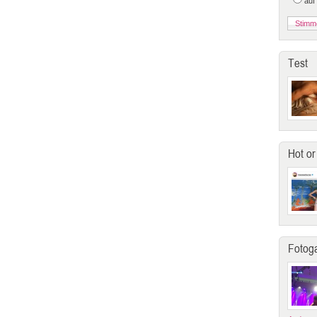
auf
Test
Hot or
Fotoga