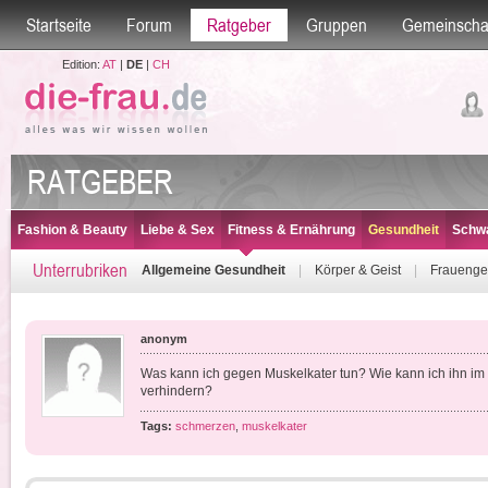
Startseite
Forum
Ratgeber
Gruppen
Gemeinscha
Edition:
AT
|
DE
|
CH
RATGEBER
Fashion & Beauty
Liebe & Sex
Fitness & Ernährung
Gesundheit
Schwa
Unterrubriken
Allgemeine Gesundheit
|
Körper & Geist
|
Frauenge
anonym
Was kann ich gegen Muskelkater tun? Wie kann ich ihn im V
verhindern?
Tags:
schmerzen
,
muskelkater