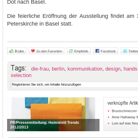
Dot nach Basel.
Die feierliche Eröffnung der Ausstellung findet am
Peterskirche in Basel statt.
3
Like
Zu den Favoriten
Empfehle
Facebook
Twitte
Tags:
die-frau
,
berlin
,
kommunikation
,
design
,
hands
selection
verknüpfte Artik
Brustschmerzen 
Anne Hathaway fe
PR/Pressemitteilung: Heimtextil Trends
Lust auf was Neue
2012/2013