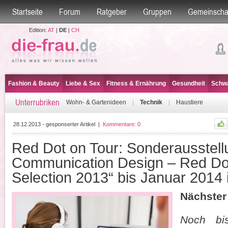
Startseite
Forum
Ratgeber
Gruppen
Gemeinscha
Edition:
AT
|
DE
|
CH
Fashion & Beauty
Liebe & Sex
Fitness & Ernährung
Gesundheit
Schwa
Unterrubriken
Wohn- & Gartenideen
|
Technik
|
Haustiere
28.12.2013 - gesponserter Artikel
|
Kommentare:
0
Red Dot on Tour: Sonderausstell
Communication Design – Red Do
Selection 2013“ bis Januar 2014 i
Nächster 
Noch bi