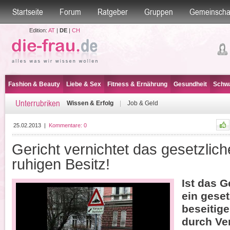
Startseite
Forum
Ratgeber
Gruppen
Gemeinscha
Edition:
AT
|
DE
|
CH
Fashion & Beauty
Liebe & Sex
Fitness & Ernährung
Gesundheit
Schwa
Unterrubriken
Wissen & Erfolg
|
Job & Geld
25.02.2013
|
Kommentare:
0
Gericht vernichtet das gesetzlic
ruhigen Besitz!
Ist das G
ein geset
beseitig
durch Ve