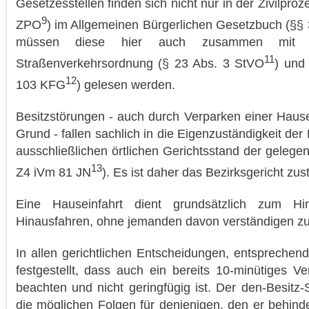
Gesetzesstellen finden sich nicht nur in der Zivilpr
9
ZPO
) im Allgemeinen Bürgerlichen Gesetzbuch (§§
müssen diese hier auch zusammen mit 
11
Straßenverkehrsordnung (§ 23 Abs. 3 StVO
) und
12
103 KFG
) gelesen werden.
Besitzstörungen - auch durch Verparken einer Hausei
Grund - fallen sachlich in die Eigenzuständigkeit der
ausschließlichen örtlichen Gerichtsstand der geleg
13
Z4 iVm 81 JN
). Es ist daher das Bezirksgericht zus
Eine Hauseinfahrt dient grundsätzlich zum Hi
Hinausfahren, ohne jemanden davon verständigen z
In allen gerichtlichen Entscheidungen, entspreche
festgestellt, dass auch ein bereits 10-minütiges Ve
beachten und nicht geringfügig ist. Der den-Besitz-
die möglichen Folgen für denjenigen, den er behinde