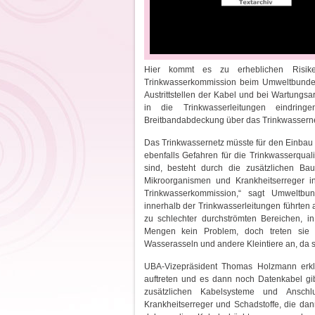
Hier kommt es zu erheblichen Risike
Trinkwasserkommission beim Umweltbundes
Austrittstellen der Kabel und bei Wartungs
in die Trinkwasserleitungen eindrin
Breitbandabdeckung über das Trinkwassern
Das Trinkwassernetz müsste für den Einbau 
ebenfalls Gefahren für die Trinkwasserqualit
sind, besteht durch die zusätzlichen Ba
Mikroorganismen und Krankheitserreger in
Trinkwasserkommission,“ sagt Umweltbu
innerhalb der Trinkwasserleitungen führten
zu schlechter durchströmten Bereichen, 
Mengen kein Problem, doch treten sie 
Wasserasseln und andere Kleintiere an, da s
UBA-Vizepräsident Thomas Holzmann erklä
auftreten und es dann noch Datenkabel gib
zusätzlichen Kabelsysteme und Anschl
Krankheitserreger und Schadstoffe, die da