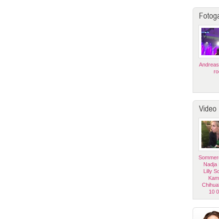
Fotoga
Andreas
ro
Video
Sommerg
Nadja
Lilly 
Kam
Chihua
10 