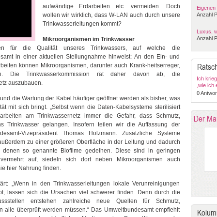
aufwändige Erdarbeiten etc. vermeiden. Doch
Eigenen 
wollen wir wirklich, dass W-LAN auch durch unsere
Anzahl P
Trinkwasserleitungen kommt?
Luxus, w
Anzahl P
Mikroorganismen im Trinkwasser
n für die Qualität unseres Trinkwassers, auf welche die
amt in einer aktuellen Stellungnahme hinweist: An den Ein- und
arbeiten können Mikroorganismen, darunter auch Krank-heitserreger,
Ratsch
gen. Die Trinkwasserkommission rät daher davon ab, die
Ich krie
etz auszubauen.
,wie ich
falsch??
0 Antwor
und die Wartung der Kabel häufiger geöffnet werden als bisher, was
ät mit sich bringt. „Selbst wenn die Daten-Kabelsysteme sterilisiert
uarbeiten am Trinkwassernetz immer die Gefahr, dass Schmutz,
Der Ma
s Trinkwasser gelangen. Insofern teilen wir die Auffassung der
ndesamt-Vizepräsident Thomas Holzmann. Zusätzliche Systeme
 außerdem zu einer größeren Oberfläche in der Leitung und dadurch
in denen so genannte Biofilme gedeihen. Diese sind in geringen
vermehrt auf, siedeln sich dort neben Mikroorganismen auch
ie hier Nahrung finden.
rt: „Wenn in den Trinkwasserleitungen lokale Verunreinigungen
t, lassen sich die Ursachen viel schwerer finden. Denn durch die
ussstellen entstehen zahlreiche neue Quellen für Schmutz,
nn alle überprüft werden müssen.“ Das Umweltbundesamt empfiehlt
Kolum