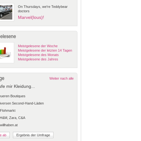
On Thursdays, we're Teddybear
doctors
Marvel(lous)!
gelesene
Meistgelesene der Woche
Meistgelesene der letzten 14 Tagen
Meistgelesene des Monats
Meistgelesene des Jahres
ge
Weiter nach alle
ufe mir Kleidung...
teueren Boutiques
diversen Second-Hand-Läden
Flohmarkt
 H&M, Zara, C&A
 willhaben.at