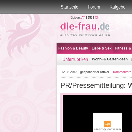
Startseite
Forum
Ratgeber
Edition:
AT
|
DE
|
CH
Fashion & Beauty
Liebe & Sex
Fitness &
Unterrubriken
Wohn- & Gartenideen
12.08.2013 - gesponserter Artikel
|
Kommentare
PR/Pressemitteilung: 