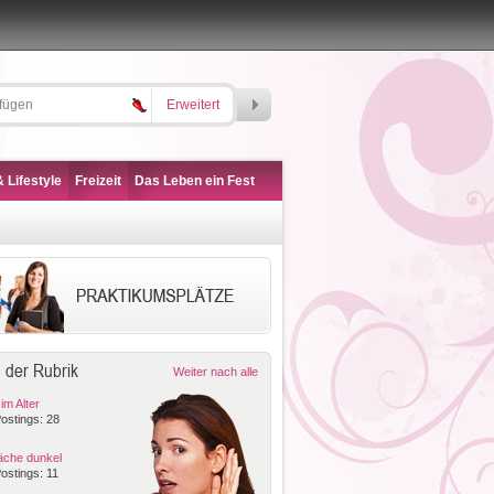
Erweitert
 Lifestyle
Freizeit
Das Leben ein Fest
 der Rubrik
Weiter nach alle
m Alter
ostings: 28
läche dunkel
ostings: 11