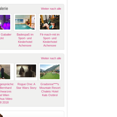
lerie
Weiter nach alle
 Gabalier
Badespaß im
Fit-mach-mit im
ckt
Sport- und
Sport- und
Kinderhotel
Kinderhotel
Achensee
Achensee
Weiter nach alle
espräche:
Rogue One: A
Gradonna****s
 Bernhard
Star Wars Story
Mountain Resort
Schwarzes
Chalets Hotel
el Wien
Kals Osttirol
hua Video
08 2018