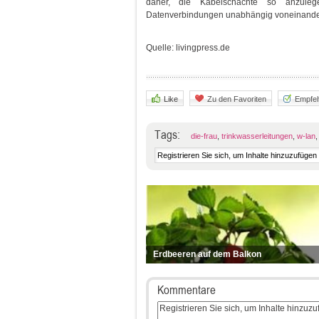
daher, die Kabelschächte so anzule
Datenverbindungen unabhängig voneinander 
Quelle: livingpress.de
Like
Zu den Favoriten
Empfeh
Tags:
die-frau
,
trinkwasserleitungen
,
w-lan
Erdbeeren auf dem Balkon
Kommentare