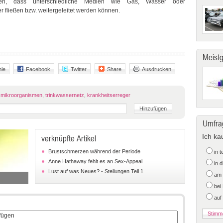
gen, dass unterschiedliche Medien wie Gas, Wasser oder
fließen bzw. weitergeleitet werden können.
Meist
le
Facebook
Twitter
Share
Ausdrucken
,
mikroorganismen
,
trinkwassernetz
,
krankheitserreger
Umfra
Ich ka
verknüpfte Artikel
Brustschmerzen während der Periode
in 
Anne Hathaway fehlt es an Sex-Appeal
in 
Lust auf was Neues? - Stellungen Teil 1
am 
bei
auf