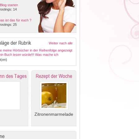
Blog starten
ostings: 14
as ist das für euch ?
ostings: 25
läge der Rubrik
Weiter nach alle
ge meine Hörbücher in der Reihenfolge angezeigt
 ein Buch lesen würde!!! Was mache ich
?
t(en)
nn des Tages
Rezept der Woche
Zitronenmarmelade
ne