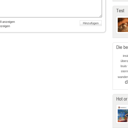
Test
il anzeigen
anzeigen
Die be
ins
über
louis 
ster
wander
d
Hot or