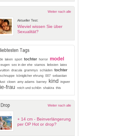
Weiter nach alle
Aktueller Test:
Wieviel wissen Sie über
Sexualität?
liebtesten Tags
model
tochter
ide
laken
sport
horror
zeugen
sex in der ehe
stamos
liebsten
latex
tochter
vuitton
dracula
grammys
schäden
nschnuppe
königlicher ehrung
007
sebastian
kind
lust
clown
amy adams
barney
ingwer
ie-frau
reich und schlön
shakira
this
 Drop
Weiter nach alle
+ 14 cm - Beinverlängerung
per OP Hot or drop?