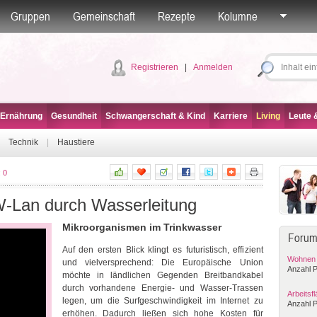
Gruppen
Gemeinschaft
Rezepte
Kolumne
Registrieren
|
Anmelden
 Ernährung
Gesundheit
Schwangerschaft & Kind
Karriere
Living
Leute &
|
Technik
|
Haustiere
:
0
W-Lan durch Wasserleitung
Mikroorganismen im Trinkwasser
Forum
Auf den ersten Blick klingt es futuristisch, effizient
Wohnen i
und vielversprechend: Die Europäische Union
Anzahl P
möchte in ländlichen Gegenden Breitbandkabel
durch vorhandene Energie- und Wasser-Trassen
Arbeitsf
legen, um die Surfgeschwindigkeit im Internet zu
Anzahl P
erhöhen. Dadurch ließen sich hohe Kosten für