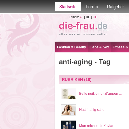
Startseite
Forum
Ratgeber
Edition:
AT
|
DE
|
CH
Fashion & Beauty
Liebe & Sex
Fitness &
anti-aging - Tag
RUBRIKEN
(18)
Belle nuit, ô nuit d’amour …
Nachhaltig schön
Man reiche mir Kaviar!