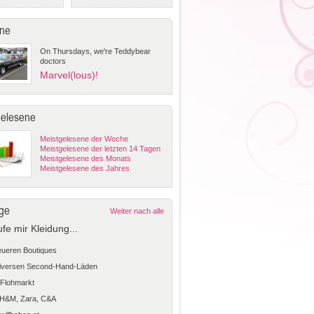
ne
On Thursdays, we're Teddybear
doctors
Marvel(lous)!
gelesene
Meistgelesene der Woche
Meistgelesene der letzten 14 Tagen
Meistgelesene des Monats
Meistgelesene des Jahres
ge
Weiter nach alle
ufe mir Kleidung...
teueren Boutiques
diversen Second-Hand-Läden
Flohmarkt
 H&M, Zara, C&A