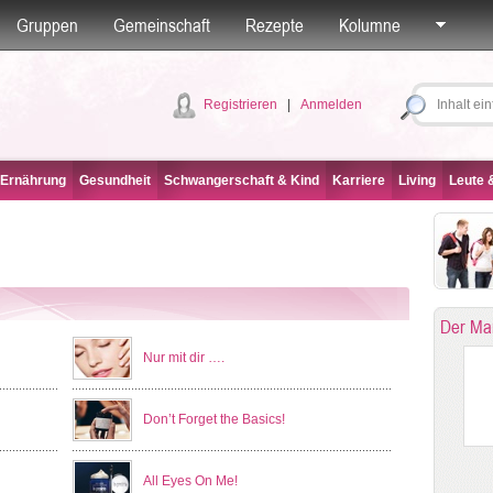
Gruppen
Gemeinschaft
Rezepte
Kolumne
Registrieren
|
Anmelden
 Ernährung
Gesundheit
Schwangerschaft & Kind
Karriere
Living
Leute &
Der Ma
Nur mit dir ….
Don’t Forget the Basics!
All Eyes On Me!