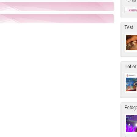
auf
Test
Hot or
Fotoga