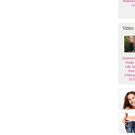
Andreas
ro
Video
Sommerg
Nadja
Lilly 
Kam
Chihua
10 