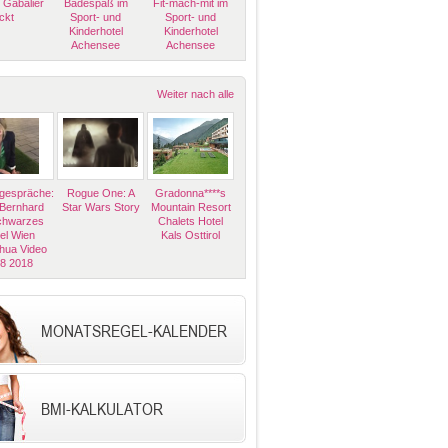
 Gabalier
Badespaß im
Fit-mach-mit im
ckt
Sport- und
Sport- und
Kinderhotel
Kinderhotel
Achensee
Achensee
Weiter nach alle
espräche:
Rogue One: A
Gradonna****s
 Bernhard
Star Wars Story
Mountain Resort
Schwarzes
Chalets Hotel
el Wien
Kals Osttirol
hua Video
08 2018
MONATSREGEL-KALENDER
BMI-KALKULATOR