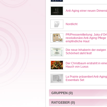
Anti-Aging einer neuen Dimens
Nordlicht
PR/Pressemitteilung: Juka d’Or
revolutionäre Anti-Aging Pflege 
empfindliche Haut
Die neue Inhaberin der ewigen
Schönheit steht fest!
Der Christbaum erstrahlt in ein
Hauch von Luxus
La Prairie präsentiert Anti-Aging
Essentials Set
GRUPPEN
(0)
RATGEBER
(0)