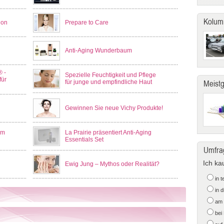
Kolum
ion
Prepare to Care
Anti-Aging Wunderbaum
® -
Spezielle Feuchtigkeit und Pflege
für
für junge und empfindliche Haut
Meist
Gewinnen Sie neue Vichy Produkte!
em
La Prairie präsentiert Anti-Aging
Essentials Set
Umfra
Ich ka
Ewig Jung – Mythos oder Realität?
in 
in 
am 
bei