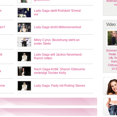
Andreas
ro
n
Lady Gaga stellt Rollstuhl 'Emma'
vor
Video
den?
Lady Gaga droht Millionenverlust
Miley Cyrus: Beziehung steht an
erster Stelle
Sommerg
Nadja
lt
Lady Gaga will Jackos Neverland-
Lilly 
Ranch retten
Kam
Chihua
10 
Nach Gaga-Kritik: Sharon Osbourne
a
verteidigt Tochter Kelly
urne
Lady Gaga: Party mit Rolling Stones