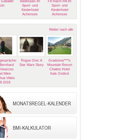
 Gabalier
Badespaß im
Fit-mach-mit im
ckt
Sport- und
Sport- und
Kinderhotel
Kinderhotel
Achensee
Achensee
Weiter nach alle
espräche:
Rogue One: A
Gradonna****s
 Bernhard
Star Wars Story
Mountain Resort
Schwarzes
Chalets Hotel
el Wien
Kals Osttirol
hua Video
08 2018
MONATSREGEL-KALENDER
BMI-KALKULATOR