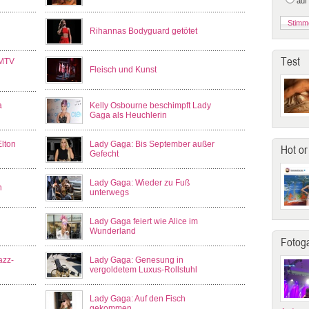
auf
Rihannas Bodyguard getötet
Test
 MTV
Fleisch und Kunst
a
Kelly Osbourne beschimpft Lady
Gaga als Heuchlerin
Elton
Lady Gaga: Bis September außer
Hot or
Gefecht
Lady Gaga: Wieder zu Fuß
n
unterwegs
Lady Gaga feiert wie Alice im
Wunderland
Fotoga
azz-
Lady Gaga: Genesung in
vergoldetem Luxus-Rollstuhl
Lady Gaga: Auf den Fisch
gekommen