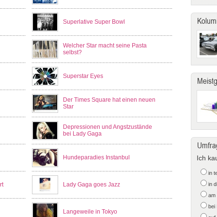
Kolum
Superlative Super Bowl
Welcher Star macht seine Pasta
selbst?
Superstar Eyes
Meist
Der Times Square hat einen neuen
Star
Depressionen und Angstzustände
bei Lady Gaga
Umfra
Hundeparadies Instanbul
Ich ka
in 
rt
Lady Gaga goes Jazz
in 
am 
bei
Langeweile in Tokyo