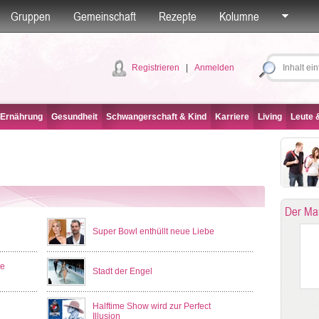
Gruppen
Gemeinschaft
Rezepte
Kolumne
Registrieren
|
Anmelden
 Ernährung
Gesundheit
Schwangerschaft & Kind
Karriere
Living
Leute &
Der Ma
Super Bowl enthüllt neue Liebe
te
Stadt der Engel
Halftime Show wird zur Perfect
Illusion