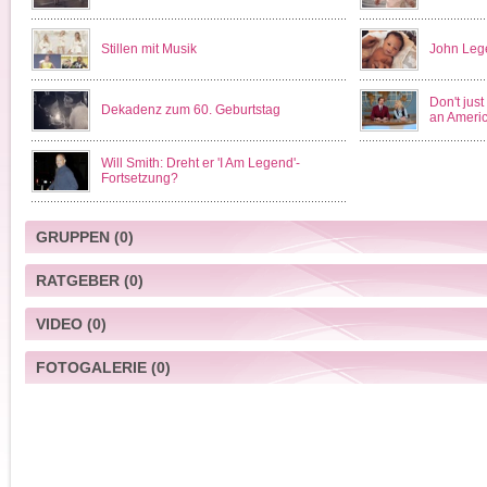
Stillen mit Musik
John Leg
Don't just
Dekadenz zum 60. Geburtstag
an Americ
Will Smith: Dreht er 'I Am Legend'-
Fortsetzung?
GRUPPEN
(0)
RATGEBER
(0)
VIDEO
(0)
FOTOGALERIE
(0)