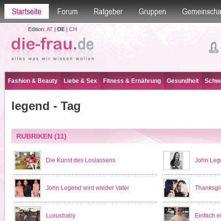
Startseite
Forum
Ratgeber
Gruppen
Gemeinscha
Edition:
AT
|
DE
|
CH
Fashion & Beauty
Liebe & Sex
Fitness & Ernährung
Gesundheit
Schwa
legend - Tag
RUBRIKEN
(11)
Die Kunst des Loslassens
John Leg
John Legend wird wieder Vater
Thanksgiv
Luxusbaby
Einfach e