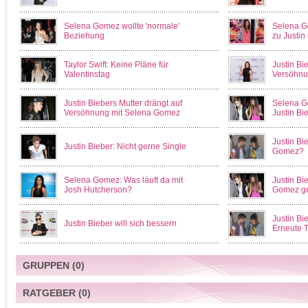
Selena Gomez wollte 'normale'
Selena G
Beziehung
zu Justin
Taylor Swift: Keine Pläne für
Justin Bie
Valentinstag
Versöhnu
Justin Biebers Mutter drängt auf
Selena Go
Versöhnung mit Selena Gomez
Justin Bi
Justin Bi
Justin Bieber: Nicht gerne Single
Gomez?
Selena Gomez: Was läuft da mit
Justin Bi
Josh Hutcherson?
Gomez ge
Justin B
Justin Bieber will sich bessern
Erneute 
GRUPPEN
(0)
RATGEBER
(0)