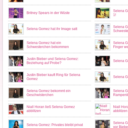
Selena G
Britney Spears in der Wüste
1!
Selena G
Selena Gomez hat ihr Image satt
Schweste
Selena Gomez hat ein
Selena Go
Schwesterchen bekommen
Finger we
Justin Bieber und Selena Gomez:
Selena Go
Beziehung auf Probe?
Justin Bieber kauft Ring für Selena
Selena Go
Gomez
Selena Gomez bekommt ein
Selena G
Geschwisterchen
Rampenli
Niall Horan ließ Selena Gomez
Niall Hor
abblitzen
abblitzen
Selena G
Selena Gomez: Privates bleibt privat
vor Biebe