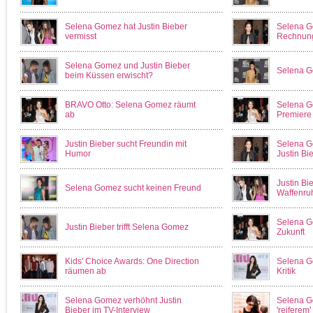
Selena Gomez hat Justin Bieber
Selena G
vermisst
Rechnung
Selena Gomez und Justin Bieber
Selena Go
beim Küssen erwischt?
BRAVO Otto: Selena Gomez räumt
Selena G
ab
Premiere
Justin Bieber sucht Freundin mit
Selena Go
Humor
Justin Bi
Justin B
Selena Gomez sucht keinen Freund
Waffenruh
Selena G
Justin Bieber trifft Selena Gomez
Zukunft
Kids' Choice Awards: One Direction
Selena G
räumen ab
Kritik
Selena Gomez verhöhnt Justin
Selena G
Bieber im TV-Interview
'reiferem