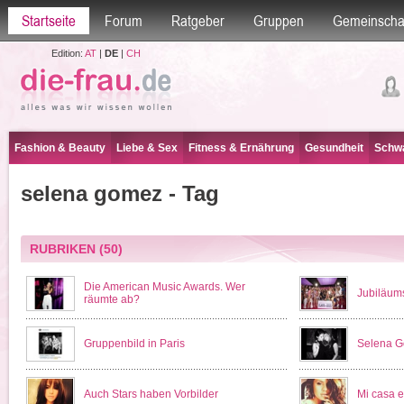
Startseite
Forum
Ratgeber
Gruppen
Gemeinscha
Edition:
AT
|
DE
|
CH
Fashion & Beauty
Liebe & Sex
Fitness & Ernährung
Gesundheit
Schwa
selena gomez - Tag
RUBRIKEN
(50)
Die American Music Awards. Wer
Jubiläum
räumte ab?
Gruppenbild in Paris
Selena G
Auch Stars haben Vorbilder
Mi casa e