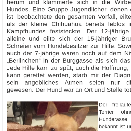
herum und klammerte sich in die Wirbel
Hundes. Eine Gruppe Jugendlicher, denen 
ist, beobachtete den gesamten Vorfall, eilte
als der kleine Chihuahua bereits leblos
Kampfhundes feststeckte. Der 12-jährig
alleine und eilte sich der 15-jähriger B
Schreien vom Hundebesitzer zur Hilfe. Sowo
auch der 7-jährige waren noch auf dem N
„Berlinchen“ in der Burggasse als sich das
Jede Hilfe kam zu spät, auch die Hoffnung,
kann gerettet werden, starb mit der Diagn
sein angebliches Atmen seien nur d
gewesen. Der Hund war an Ort und Stelle tot
Der freilauf
Terrier oh
Hunderasse f
bekannt ist u