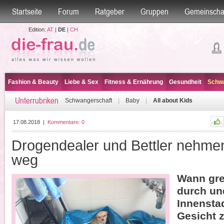
Startseite
Forum
Ratgeber
Gruppen
Gemeinscha
Edition:
AT
|
DE
|
CH
Fashion & Beauty
Liebe & Sex
Fitness & Ernährung
Gesundheit
Schwa
Unterrubriken
Schwangerschaft
|
Baby
|
All about Kids
17.08.2018
|
Kommentare:
0
Drogendealer und Bettler nehmen
weg
Wann grei
durch und
Innenstad
Gesicht 