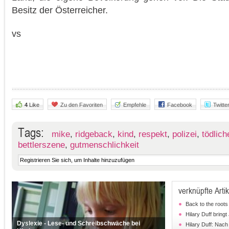
Besitz der Österreicher.
vs
4
Like
Zu den Favoriten
Empfehle
Facebook
Twitte
Tags:
mike
,
ridgeback
,
kind
,
respekt
,
polizei
,
tödlich
bettlerszene
,
gutmenschlichkeit
verknüpfte Artik
Back to the roots
Hilary Duff bring
Dyslexie - Lese- und Schreibschwäche bei
Hilary Duff: Nach