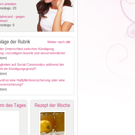
ern arbeiten
ostings: 23
Bahncard - gegen
hren!
ostings: 5
läge der Rubrik
Weiter nach alle
der Unterschied zwischen Kündigung,
ng, vorzeitigem Austritt und einvernehmlicher
g des Dienstverhältnisses?
t(en)
igkeiten auf Social Communitys während der
eit ein Kündigungsgrund?
t(en)
voll ist eine Haftpflichtversicherung oder eine
tsversicherung?
t(en)
nn des Tages
Rezept der Woche