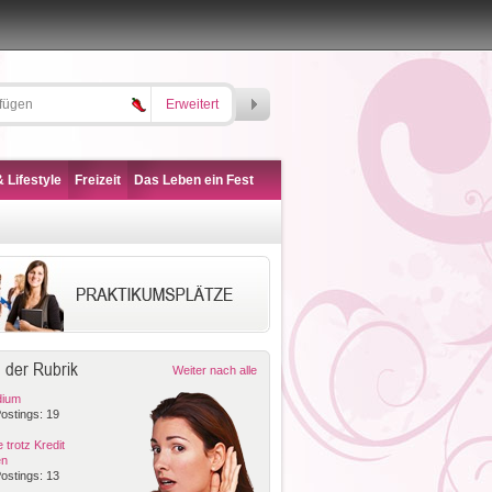
Erweitert
 Lifestyle
Freizeit
Das Leben ein Fest
 der Rubrik
Weiter nach alle
dium
ostings: 19
 trotz Kredit
en
ostings: 13