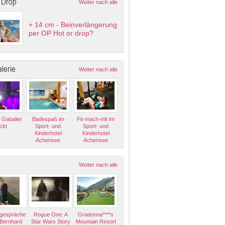
 Drop
Weiter nach alle
+ 14 cm - Beinverlängerung
per OP Hot or drop?
lerie
Weiter nach alle
 Gabalier
Badespaß im
Fit-mach-mit im
ckt
Sport- und
Sport- und
Kinderhotel
Kinderhotel
Achensee
Achensee
Weiter nach alle
espräche:
Rogue One: A
Gradonna****s
 Bernhard
Star Wars Story
Mountain Resort