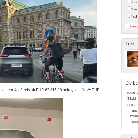
am 
bei
auf
Test
Die be
t einem Kaufpreis ab EUR 62.815,18 beträgt die NoVA EUR
robbie
frau
lopilato
man
lawr
orig