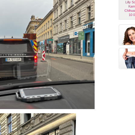
Lilly 
Kam
Chihua
10 