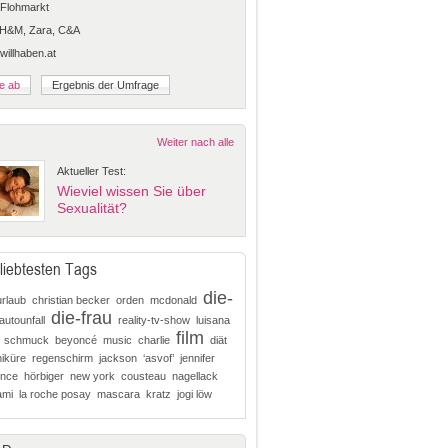
Flohmarkt
 H&M, Zara, C&A
 willhaben.at
Weiter nach alle
Aktueller Test:
Wieviel wissen Sie über
Sexualität?
liebtesten Tags
die-
urlaub
christian becker
orden
mcdonald
die-frau
autounfall
reality-tv-show
luisana
film
schmuck
beyoncé
music
charlie
diät
iküre
regenschirm
jackson
‘asvof’
jennifer
ence
hörbiger
new york
cousteau
nagellack
ami
la roche posay
mascara
kratz
jogi löw