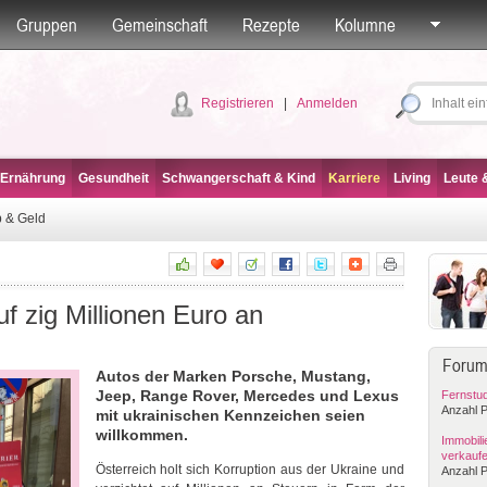
Gruppen
Gemeinschaft
Rezepte
Kolumne
Registrieren
|
Anmelden
 Ernährung
Gesundheit
Schwangerschaft & Kind
Karriere
Living
Leute &
 & Geld
uf zig Millionen Euro an
Forum
Autos der Marken Porsche, Mustang,
Jeep, Range Rover, Mercedes und Lexus
Fernstu
Anzahl P
mit ukrainischen Kennzeichen seien
willkommen.
Immobilie
verkauf
Österreich holt sich Korruption aus der Ukraine und
Anzahl P