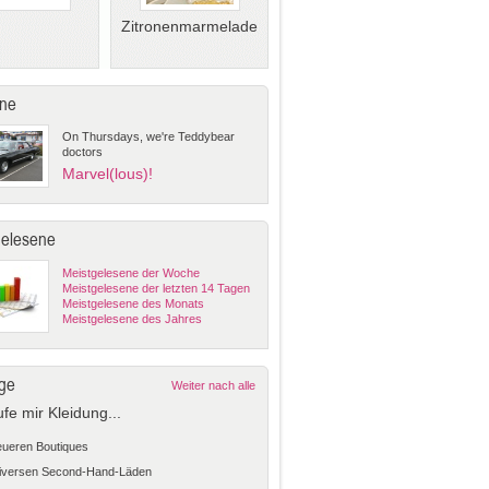
Zitronenmarmelade
ne
On Thursdays, we're Teddybear
doctors
Marvel(lous)!
gelesene
Meistgelesene der Woche
Meistgelesene der letzten 14 Tagen
Meistgelesene des Monats
Meistgelesene des Jahres
ge
Weiter nach alle
ufe mir Kleidung...
teueren Boutiques
diversen Second-Hand-Läden