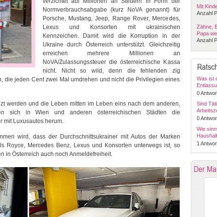
verzichtet auf Millionen an Steuern in Form der
Mit Kind
Normverbrauchsabgabe (kurz NoVA genannt) für
Anzahl P
Porsche, Mustang, Jeep, Range Rover, Mercedes,
Lexus und Konsorten mit ukrainischen
Zähne, 
Papa we
Kennzeichen. Damit wird die Korruption in der
Anzahl P
Ukraine durch Österreich unterstützt. Gleichzeitig
erreichen mehrere Millionen an
NoVA/Zulassungssteuer die österreichische Kassa
Ratsch
nicht. Nicht so wild, denn die fehlenden zig
Was ist 
en, die jeden Cent zwei Mal umdrehen und nicht die Privilegien eines
Entlassu
Auflösun
0 Antwor
lzt werden und die Leben mitten im Leben eins nach dem anderen,
Sind Tät
Arbeitsz
ben sich in Wien und anderen österreichischen Städten die
0 Antwor
er mit Luxusautos herum.
Wie sinn
Haushal
mmen wird, dass der Durchschnittsukrainer mit Autos der Marken
1 Antwor
ls Royce, Mercedes Benz, Lexus und Konsorten unterwegs ist, so
 in Österreich auch noch Anmeldefreiheit.
Der Ma