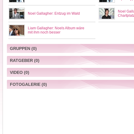
Noel Galla
Noel Gallagher: Entzug im Wald
Chartplat
Liam Gallagher: Noels Album wäre
mit ihm noch besser
GRUPPEN
(0)
RATGEBER
(0)
VIDEO
(0)
FOTOGALERIE
(0)