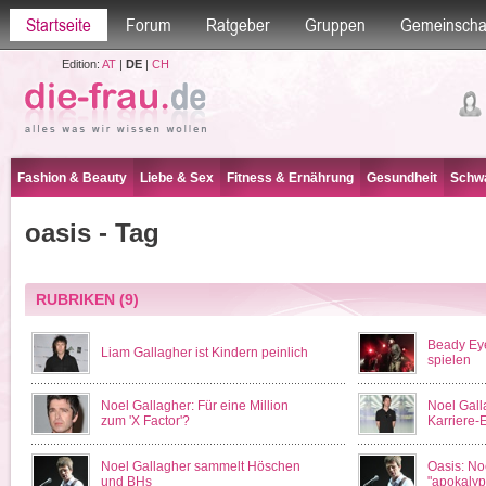
Startseite
Forum
Ratgeber
Gruppen
Gemeinscha
Edition:
AT
|
DE
|
CH
Fashion & Beauty
Liebe & Sex
Fitness & Ernährung
Gesundheit
Schwa
oasis - Tag
RUBRIKEN
(9)
Beady Ey
Liam Gallagher ist Kindern peinlich
spielen
Noel Gallagher: Für eine Million
Noel Gall
zum 'X Factor'?
Karriere-
Noel Gallagher sammelt Höschen
Oasis: No
und BHs
"apokalyp