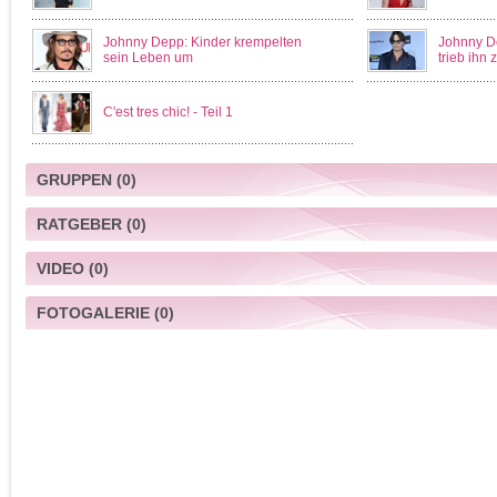
Johnny Depp: Kinder krempelten
Johnny De
sein Leben um
trieb ihn
C'est tres chic! - Teil 1
GRUPPEN
(0)
RATGEBER
(0)
VIDEO
(0)
FOTOGALERIE
(0)