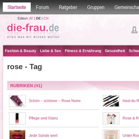
Startseite
Forum
Ratgeber
Gruppen
Gemeinscha
Edition:
AT
|
DE
|
CH
Fashion & Beauty
Liebe & Sex
Fitness & Ernährung
Gesundheit
Schwa
rose - Tag
RUBRIKEN
(41)
Schön – schöner – Rose Noire
Hast du 
Pflege und Glanz
Rose & R
Jede Sünde wert
Unter Ro