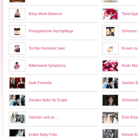
Baby-Work-Balance
Twist Agai
Preisgekrönte Nachtpflege
Schmerz l
Tochter Nummer zwei
Rosen zu
Bittersweet Symphony
Nude Mo
Gute Freunde
Zweites B
Zweites Baby für Engel
Schmerzf
Valentin und so….
Eine Rose
Erstes Baby Foto
Kleiner E