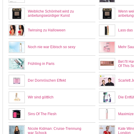
Weibliche Schönheit wird zu
Wenn wei
anbetungswürdiger Kunst
anbetungs
Twinsing zu Halloween
Lass das 
Noch nie war Eibisch so sexy
Mehr Saue
Bet I'll 
Frühling in Paris
Of This S
Der Dornröschen Effekt
Scarlett 
Wir sind göttlich
Die Entfü
Sins Of The Flesh
Maximize 
Nicole Kidman: Cruise-Trennung
Kate Wins
war Schock
London