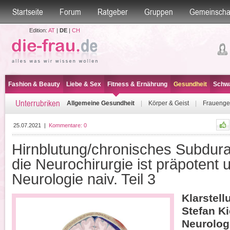
Startseite
Forum
Ratgeber
Gruppen
Gemeinscha
Edition:
AT
|
DE
|
CH
Fashion & Beauty
Liebe & Sex
Fitness & Ernährung
Gesundheit
Schwa
Unterrubriken
Allgemeine Gesundheit
|
Körper & Geist
|
Frauenge
25.07.2021
|
Kommentare:
0
Hirnblutung/chronisches Subdur
die Neurochirurgie ist präpotent 
Neurologie naiv. Teil 3
Klarstell
Stefan Ki
Neurolog