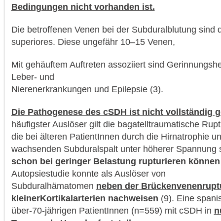
Bedingungen nicht vorhanden ist.
Die betroffenen Venen bei der Subduralblutung sind 
superiores. Diese ungefähr 10–15 Venen,
Mit gehäuftem Auftreten assoziiert sind Gerinnungs
Leber- und
Nierenerkrankungen und Epilepsie (3).
Die Pathogenese des cSDH ist nicht vollständig g
häufigster Auslöser gilt die bagatelltraumatische Ru
die bei älteren PatientInnen durch die Hirnatrophie 
wachsenden Subduralspalt unter höherer Spannung
schon bei geringer Belastung rupturieren können
Autopsiestudie konnte als Auslöser von
Subduralhämatomen
neben der Brückenvenenrupt
kleinerKortikalarterien nachweisen
(9). Eine spani
über-70-jährigen PatientInnen (n=559) mit cSDH in
n