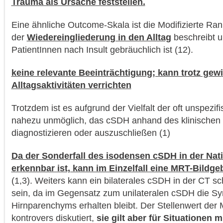
Trauma als Ursache feststellen.
Eine ähnliche Outcome-Skala ist die Modifizierte Ran
der
Wiedereingliederung in den Alltag
beschreibt u
PatientInnen nach Insult gebräuchlich ist (12).
keine relevante Beeinträchtigung; kann trotz ge
Alltagsaktivitäten verrichten
Trotzdem ist es aufgrund der Vielfalt der oft unspez
nahezu unmöglich, das cSDH anhand des klinischen 
diagnostizieren oder auszuschließen (1)
Da der Sonderfall des isodensen cSDH in der Nat
erkennbar ist, kann im Einzelfall eine MRT-Bildg
(1,3). Weiters kann ein bilaterales cSDH in der CT s
sein, da im Gegensatz zum unilateralen cSDH die S
Hirnparenchyms erhalten bleibt. Der Stellenwert der
kontrovers diskutiert,
sie gilt aber für Situationen m