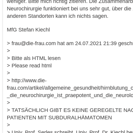
weniger. Bitte mich richtig zitieren. Die Zusammenarbe
Neurochirurgie funktioniert bei uns sehr gut, über d
anderen Standorten kann ich nichts sagen.
MfG Stefan Kiechl
> frau@die-frau.com hat am 24.07.2021 21:39 gesch
>
> Bitte als HTML lesen
> Please read html
>
> http://www.die-
frau.com/artikel/allgemeine_gesundheit/hirnblutun
_die_neurochirurgie_ist_praepotent_und_die_neurolo
>
> TATSÄCHLICH GIBT ES KEINE GEREGELTE N
PATIENTEN MIT SUBDURALHÄMATOMEN
>
> Univ. Prof. Serles schreibt, Univ. Prof. Dr. Kiechl be