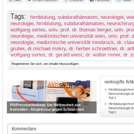
Tags:
hirnblutung
,
subduralhämatom
,
neurologie
,
wie
neurologie
,
hirnblutung
,
subduralhämatom
,
neurochirur
wolfgang serles
,
univ. prof. dr. thomas berger
,
univ. pro
neurologie
,
medizinischen universität wien
,
univ. prof. 
neurologie
,
medizinische universität innsbruck
,
dr. cla
gruber
,
dr.michael mokry
,
dr. herber schroettner
,
dr. ar
wolfgang serles
,
dr. gerald wiest
,
dr. walter rinner
,
dr. 
verknüpfte Artik
Hirnblutung/chro
Neurochirurgie is
Teil 1
Hirnblutung/chro
PR/Pressemitteilung: Die Weltneuheit aus
Neurochirurgie is
Australien - Akupressur gegen Schnarchen
Teil 2
Kommentare