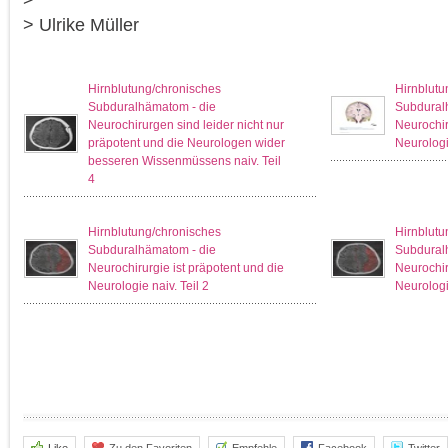
> Ulrike Müller
Hirnblutung/chronisches
Hirnblutu
Subduralhämatom - die
Subdural
Neurochirurgen sind leider nicht nur
Neurochir
präpotent und die Neurologen wider
Neurologie
besseren Wissenmüssens naiv. Teil
4
Hirnblutung/chronisches
Hirnblutu
Subduralhämatom - die
Subdural
Neurochirurgie ist präpotent und die
Neurochir
Neurologie naiv. Teil 2
Neurologie
Like
Zu den Favoriten
Empfehle
Facebook
Twitter