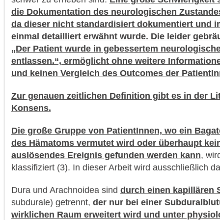
die Dokumentation des neurologischen Zustandes
da dieser nicht standardisiert dokumentiert und im
einmal detailliert erwähnt wurde. Die leider gebr
„Der Patient wurde in gebessertem neurologisch
entlassen.“, ermöglicht ohne weitere Informatione
und keinen Vergleich des Outcomes der PatientI
Zur genauen zeitlichen Definition gibt es in der Li
Konsens.
Die große Gruppe von PatientInnen, wo ein Bagat
des Hämatoms vermutet wird oder überhaupt kei
auslösendes Ereignis gefunden werden kann
, wi
klassifiziert (3). In dieser Arbeit wird ausschließlich
Dura und Arachnoidea sind
durch einen kapillären 
subdurale) getrennt,
der nur bei einer Subduralblu
wirklichen Raum erweitert wird und unter physio